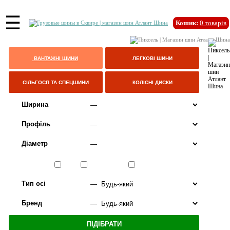
☰
Кошик:
0
товарів
ВАНТАЖНІ ШИНИ
ЛЕГКОВІ ШИНИ
СІЛЬГОСП ТА СПЕЦШИНИ
КОЛІСНІ ДИСКИ
Ширина
Профіль
Діаметр
Сезон
ЛІТО
ВСЕСЕЗОННІ
ЗИМА
Тип осі
Бренд