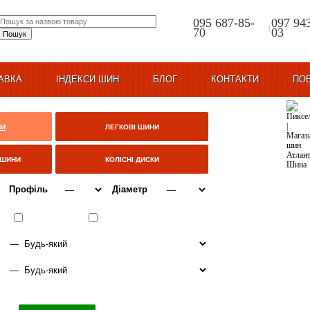
095 687-85-
097 94
|
70
03
АВКА
ІНДЕКСИ ШИН
БЛОГ
КОНТАКТИ
ПО
НИ
ЛЕГКОВІ ШИНИ
ЦШИНИ
КОЛІСНІ ДИСКИ
Профіль
Діаметр
ВСЕСЕЗОННІ
ЗИМА