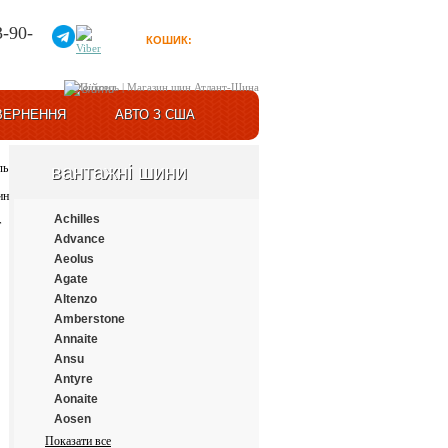
3-90-
КОШИК:
0
товарів
Увійти
ВЕРНЕННЯ
АВТО З США
вантажні шини
Achilles
Advance
Aeolus
Agate
Altenzo
Amberstone
Annaite
Ansu
Antyre
Aonaite
Aosen
Aplus
Показати все