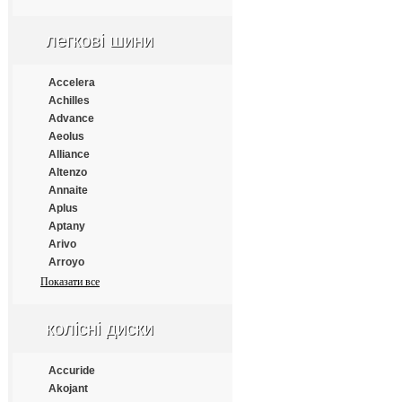
Apollo
Aptany
легкові шини
Armforce
Armstrong
Atlander
Accelera
Aufine
Achilles
Austone
Advance
Autogrip
Aeolus
Barum
Alliance
Benton
Altenzo
Bestrich
Annaite
BFGoodrich
Aplus
Blacklion
Aptany
Bontyre
Arivo
Boto
Arroyo
Bridgestone
Atlander
Показати все
Cachland
Atlas
Carleo
Atturo
колісні диски
Changfeng
Austone
Comforser
Autogrip
Compasal
Bars
Accuride
Constancy
Barum
Akojant