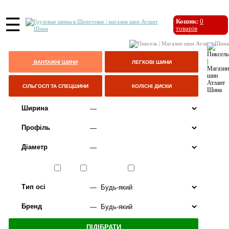
☰
Кошик:
0
товарів
ВАНТАЖНІ ШИНИ
ЛЕГКОВІ ШИНИ
СІЛЬГОСП ТА СПЕЦШИНИ
КОЛІСНІ ДИСКИ
Ширина
Профіль
Діаметр
Сезон
ЛІТО
ВСЕСЕЗОННІ
ЗИМА
Тип осі
Бренд