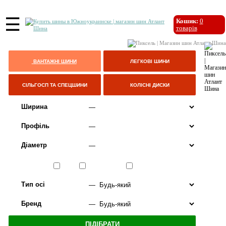
☰
Кошик:
0
товарів
ВАНТАЖНІ ШИНИ
ЛЕГКОВІ ШИНИ
СІЛЬГОСП ТА СПЕЦШИНИ
КОЛІСНІ ДИСКИ
Ширина
Профіль
Діаметр
Сезон
ЛІТО
ВСЕСЕЗОННІ
ЗИМА
Тип осі
Бренд