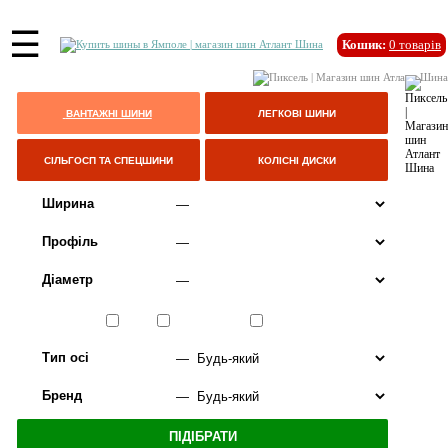
☰
Кошик:
0
товарів
ВАНТАЖНІ ШИНИ
ЛЕГКОВІ ШИНИ
СІЛЬГОСП ТА СПЕЦШИНИ
КОЛІСНІ ДИСКИ
Ширина
Профіль
Діаметр
Сезон
ЛІТО
ВСЕСЕЗОННІ
ЗИМА
Тип осі
Бренд