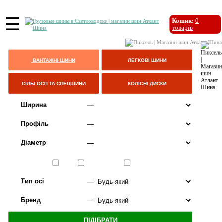
☰
Кошик:
0
товарів
ВАНТАЖНІ ШИНИ
ЛЕГКОВІ ШИНИ
СІЛЬГОСП ТА СПЕЦШИНИ
КОЛІСНІ ДИСКИ
Ширина
Профіль
Діаметр
Сезон
ЛІТО
ВСЕСЕЗОННІ
ЗИМА
Тип осі
Бренд