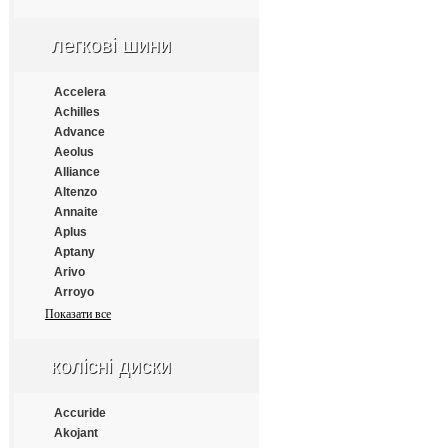
Apollo
Aptany
легкові шини
Armforce
Armstrong
Atlander
Accelera
Aufine
Achilles
Austone
Advance
Autogrip
Aeolus
Barum
Alliance
Benton
Altenzo
Bestrich
Annaite
BFGoodrich
Aplus
Blacklion
Aptany
Bontyre
Arivo
Boto
Arroyo
Bridgestone
Atlander
Показати все
Cachland
Atlas
Carleo
Atturo
колісні диски
Changfeng
Austone
Comforser
Autogrip
Compasal
Bars
Accuride
Constancy
Barum
Akojant