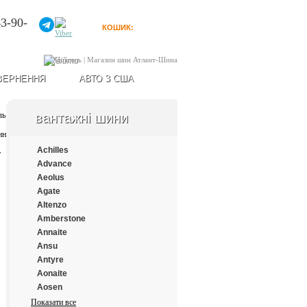
3-90-
КОШИК:
0
товарів
Увійти
ВЕРНЕННЯ
АВТО З США
вантажні шини
Achilles
Advance
Aeolus
Agate
Altenzo
Amberstone
Annaite
Ansu
Antyre
Aonaite
Aosen
Aplus
Показати все