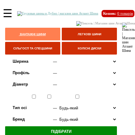
☰
Кошик:
0
товарів
ВАНТАЖНІ ШИНИ
ЛЕГКОВІ ШИНИ
СІЛЬГОСП ТА СПЕЦШИНИ
КОЛІСНІ ДИСКИ
Ширина
Профіль
Діаметр
Сезон
ЛІТО
ВСЕСЕЗОННІ
ЗИМА
Тип осі
Бренд