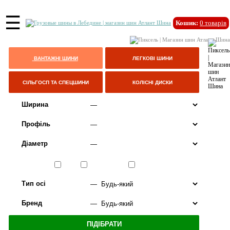
☰
Кошик:
0
товарів
ВАНТАЖНІ ШИНИ
ЛЕГКОВІ ШИНИ
СІЛЬГОСП ТА СПЕЦШИНИ
КОЛІСНІ ДИСКИ
Ширина
Профіль
Діаметр
Сезон
ЛІТО
ВСЕСЕЗОННІ
ЗИМА
Тип осі
Бренд