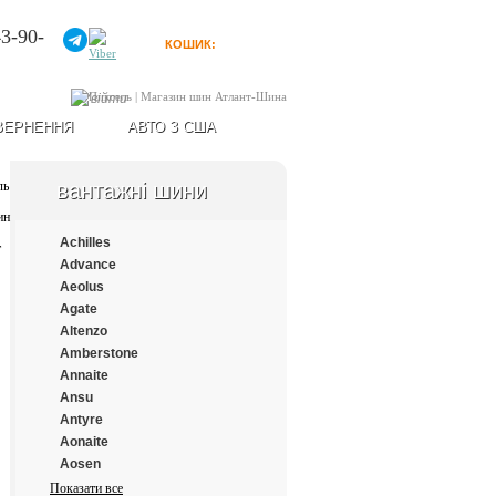
3-90-
КОШИК:
0
товарів
Увійти
ВЕРНЕННЯ
АВТО З США
вантажні шини
Achilles
Advance
Aeolus
Agate
Altenzo
Amberstone
Annaite
Ansu
Antyre
Aonaite
Aosen
Aplus
Показати все