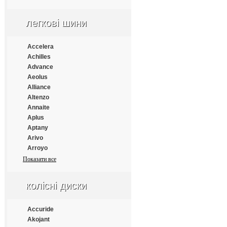
Apollo
Aptany
легкові шини
Armforce
Armstrong
Atlander
Accelera
Aufine
Achilles
Austone
Advance
Autogrip
Aeolus
Barum
Alliance
Benton
Altenzo
Bestrich
Annaite
BFGoodrich
Aplus
Blacklion
Aptany
Bontyre
Arivo
Boto
Arroyo
Bridgestone
Atlander
Показати все
Cachland
Atlas
Carleo
Atturo
колісні диски
Changfeng
Austone
Comforser
Autogrip
Compasal
Bars
Accuride
Constancy
Barum
Akojant