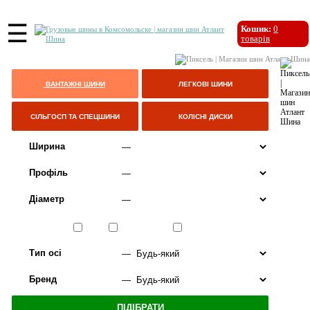
☰
Кошик:
0
товарів
ВАНТАЖНІ ШИНИ
ЛЕГКОВІ ШИНИ
СІЛЬГОСП ТА СПЕЦШИНИ
КОЛІСНІ ДИСКИ
Ширина
Профіль
Діаметр
Сезон
ЛІТО
ВСЕСЕЗОННІ
ЗИМА
Тип осі
Бренд