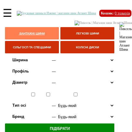
☰
Кошик:
0
товарів
ВАНТАЖНІ ШИНИ
ЛЕГКОВІ ШИНИ
СІЛЬГОСП ТА СПЕЦШИНИ
КОЛІСНІ ДИСКИ
Ширина
Профіль
Діаметр
Сезон
ЛІТО
ВСЕСЕЗОННІ
ЗИМА
Тип осі
Бренд