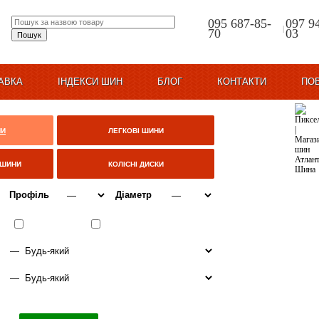
095 687-85-
097 9
|
70
03
АВКА
ІНДЕКСИ ШИН
БЛОГ
КОНТАКТИ
ПО
НИ
ЛЕГКОВІ ШИНИ
ЦШИНИ
КОЛІСНІ ДИСКИ
Профіль
Діаметр
ВСЕСЕЗОННІ
ЗИМА