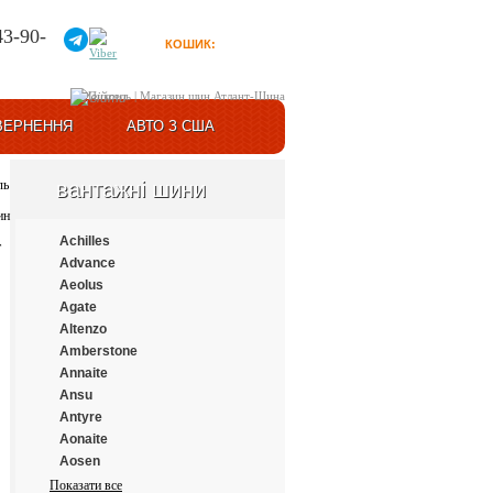
43-90-
КОШИК:
0
товарів
Увійти
ВЕРНЕННЯ
АВТО З США
вантажні шини
Achilles
Advance
Aeolus
Agate
Altenzo
Amberstone
Annaite
Ansu
Antyre
Aonaite
Aosen
Aplus
Показати все