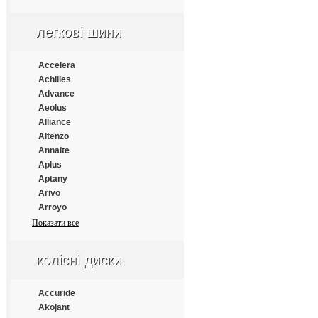
Apollo
Aptany
легкові шини
Armforce
Armstrong
Atlander
Accelera
Aufine
Achilles
Austone
Advance
Autogrip
Aeolus
Barum
Alliance
Benton
Altenzo
Bestrich
Annaite
BFGoodrich
Aplus
Blacklion
Aptany
Bontyre
Arivo
Boto
Arroyo
Bridgestone
Atlander
Показати все
Cachland
Atlas
Carleo
Atturo
колісні диски
Changfeng
Austone
Comforser
Autogrip
Compasal
Bars
Accuride
Constancy
Barum
Akojant