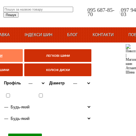
095 687-85-
097 94
|
70
03
АВКА
ІНДЕКСИ ШИН
БЛОГ
КОНТАКТИ
ПО
НИ
ЛЕГКОВІ ШИНИ
ЦШИНИ
КОЛІСНІ ДИСКИ
Профіль
Діаметр
ВСЕСЕЗОННІ
ЗИМА