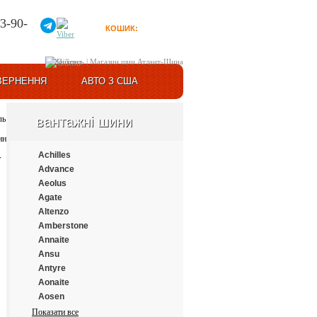
3-90-
КОШИК:
0
товарів
Увійти
ВЕРНЕННЯ
АВТО З США
вантажні шини
Achilles
Advance
Aeolus
Agate
Altenzo
Amberstone
Annaite
Ansu
Antyre
Aonaite
Aosen
Aplus
Показати все