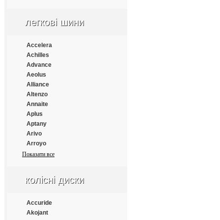
Apollo
Aptany
легкові шини
Armforce
Armstrong
Atlander
Accelera
Aufine
Achilles
Austone
Advance
Autogrip
Aeolus
Barum
Alliance
Benton
Altenzo
Bestrich
Annaite
BFGoodrich
Aplus
Blacklion
Aptany
Bontyre
Arivo
Boto
Arroyo
Bridgestone
Atlander
Показати все
Cachland
Atlas
Carleo
Atturo
колісні диски
Changfeng
Austone
Comforser
Autogrip
Compasal
Bars
Accuride
Constancy
Barum
Akojant