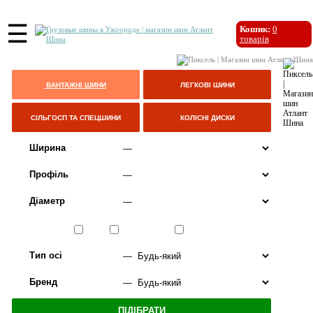
☰
Кошик:
0
товарів
ВАНТАЖНІ ШИНИ
ЛЕГКОВІ ШИНИ
СІЛЬГОСП ТА СПЕЦШИНИ
КОЛІСНІ ДИСКИ
Ширина
Профіль
Діаметр
Сезон
ЛІТО
ВСЕСЕЗОННІ
ЗИМА
Тип осі
Бренд