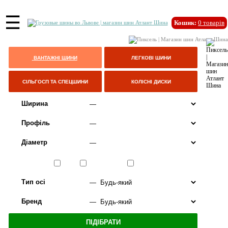
☰
Кошик:
0
товарів
ВАНТАЖНІ ШИНИ
ЛЕГКОВІ ШИНИ
СІЛЬГОСП ТА СПЕЦШИНИ
КОЛІСНІ ДИСКИ
Ширина
Профіль
Діаметр
Сезон
ЛІТО
ВСЕСЕЗОННІ
ЗИМА
Тип осі
Бренд