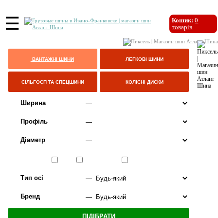
☰
Кошик:
0
товарів
ВАНТАЖНІ ШИНИ
ЛЕГКОВІ ШИНИ
СІЛЬГОСП ТА СПЕЦШИНИ
КОЛІСНІ ДИСКИ
Ширина
Профіль
Діаметр
Сезон
ЛІТО
ВСЕСЕЗОННІ
ЗИМА
Тип осі
Бренд