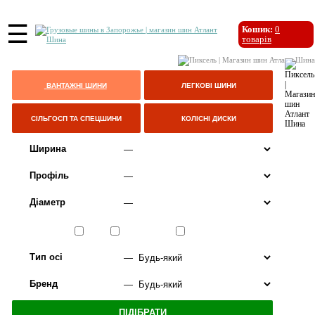
☰
Кошик:
0
товарів
ВАНТАЖНІ ШИНИ
ЛЕГКОВІ ШИНИ
СІЛЬГОСП ТА СПЕЦШИНИ
КОЛІСНІ ДИСКИ
Ширина
Профіль
Діаметр
Сезон
ЛІТО
ВСЕСЕЗОННІ
ЗИМА
Тип осі
Бренд