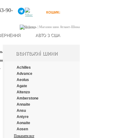
43-90-
КОШИК:
0
товарів
Увійти
ВЕРНЕННЯ
АВТО З США
вантажні шини
Achilles
Advance
Aeolus
Agate
Altenzo
Amberstone
Annaite
Ansu
Antyre
Aonaite
Aosen
Aplus
Показати все