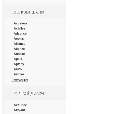
Apollo
Aptany
легкові шини
Armforce
Armstrong
Atlander
Accelera
Aufine
Achilles
Austone
Advance
Autogrip
Aeolus
Barum
Alliance
Benton
Altenzo
Bestrich
Annaite
BFGoodrich
Aplus
Blacklion
Aptany
Bontyre
Arivo
Boto
Arroyo
Bridgestone
Atlander
Показати все
Cachland
Atlas
Carleo
Atturo
колісні диски
Changfeng
Austone
Comforser
Autogrip
Compasal
Bars
Accuride
Constancy
Barum
Akojant